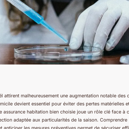
 : sécurisez votre
ël attirent malheureusement une augmentation notable des 
icile devient essentiel pour éviter des pertes matérielles e
ls à noël
 assurance habitation bien choisie joue un rôle clé face à c
ection adaptée aux particularités de la saison. Comprendre 
et anticiper les mesures préventives permet de sécuriser ef