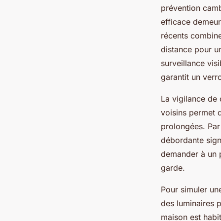
prévention camb
efficace demeur
récents combine
distance pour u
surveillance vis
garantit un verro
La vigilance de 
voisins permet 
prolongées. Par a
débordante signa
demander à un pr
garde.
Pour simuler un
des luminaires po
maison est habi