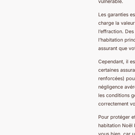
vulnérable.
Les garanties es
charge la valeu
l’effraction. De
l’habitation pr
assurant que vo
Cependant, il es
certaines assura
renforcées) pour
négligence avér
les conditions g
correctement vot
Pour protéger ef
habitation Noël 
vous bien, car 