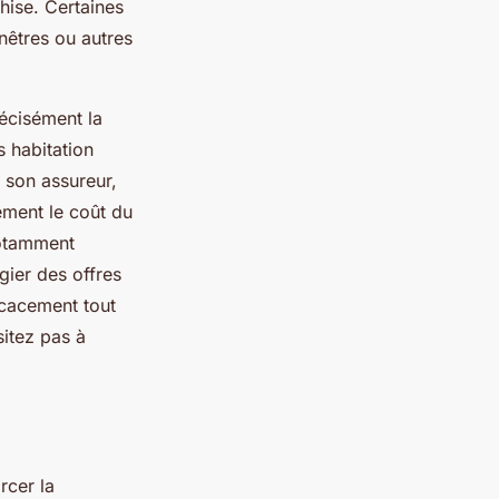
hise. Certaines
enêtres ou autres
récisément la
s habitation
 son assureur,
vement le coût du
 notamment
gier des offres
icacement tout
sitez pas à
rcer la