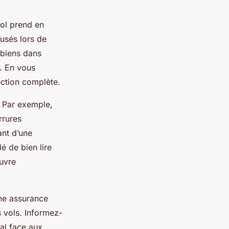
vol prend en
usés lors de
 biens dans
. En vous
ection complète.
. Par exemple,
rrures
ant d’une
 de bien lire
ouvre
une assurance
s vols. Informez-
al face aux