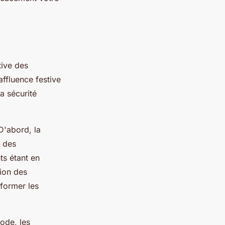
tive des
affluence festive
a sécurité
D'abord, la
n des
ts étant en
tion des
nformer les
ode, les