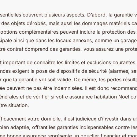
sentielles couvrent plusieurs aspects. D’abord, la garantie 
r des objets dérobés, mais aussi les dommages matériels ca
s options complémentaires peuvent inclure la protection des
incipale ainsi que dans les locaux annexes, comme un garage
tre contrat comprend ces garanties, vous assurez une prot
t important de connaître les limites et exclusions courantes
nces exigent la pose de dispositifs de sécurité (alarmes, se
 que la garantie vol soit valide. De même, les pertes résult
ée peuvent ne pas être indemnisées. Il est donc recommandé
énérales et de vérifier si votre assurance habitation Noël c
re situation.
ficacement votre domicile, il est judicieux d’investir dans 
bien adaptée, offrant les garanties indispensables contre le
une bonne assurance représente un bouclier financier et mor