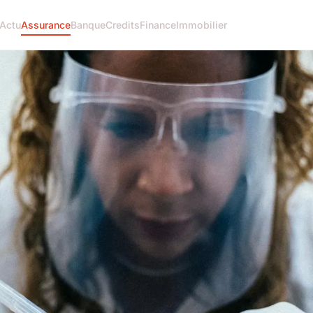
Actu
Assurance
Banque
Credits
Finance
Immobilier