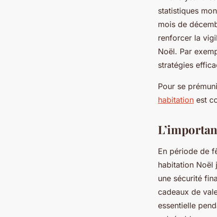
statistiques mon
mois de décembr
renforcer la vi
Noël. Par exemp
stratégies effic
Pour se prémunir
habitation
est co
L’importanc
En période de f
habitation Noël 
une sécurité fin
cadeaux de valeu
essentielle pen