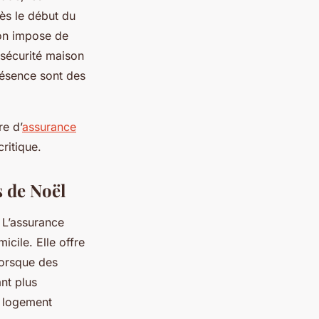
dès le début du
on impose de
 sécurité maison
résence sont des
re d’
assurance
ritique.
s de Noël
 L’assurance
icile. Elle offre
lorsque des
nt plus
e logement