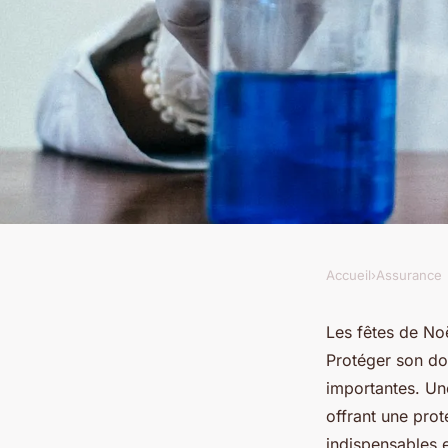
Accueil
›
Assurance
ASSURANCE
Assurance habitation
Les fêtes de No
Protéger son dom
maison contre les vo
importantes. Une
offrant une prot
indispensables 