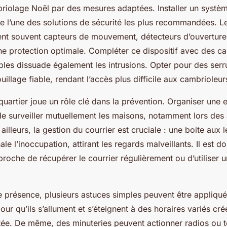
riolage Noël par des mesures adaptées. Installer un systè
e l’une des solutions de sécurité les plus recommandées. 
nt souvent capteurs de mouvement, détecteurs d’ouverture 
ne protection optimale. Compléter ce dispositif avec des c
ibles dissuade également les intrusions. Opter pour des serru
uillage fiable, rendant l’accès plus difficile aux cambrioleur
quartier joue un rôle clé dans la prévention. Organiser une 
de surveiller mutuellement les maisons, notamment lors des
illeurs, la gestion du courrier est cruciale : une boite aux l
le l’inoccupation, attirant les regards malveillants. Il est d
oche de récupérer le courrier régulièrement ou d’utiliser u
e présence, plusieurs astuces simples peuvent être appliq
ur qu’ils s’allument et s’éteignent à des horaires variés crée 
tée. De même, des minuteries peuvent actionner radios ou t