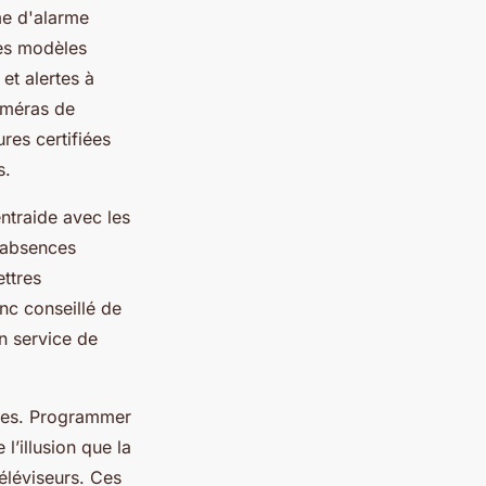
me d'alarme
Les modèles
et alertes à
améras de
res certifiées
s.
entraide avec les
 absences
ettres
onc conseillé de
n service de
uées. Programmer
l’illusion que la
éléviseurs. Ces