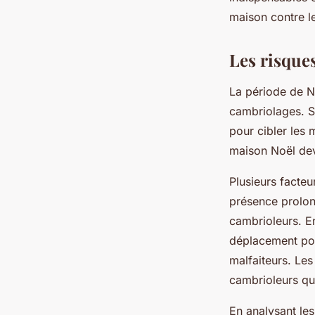
Léna
•
17 février 2026
•
7 min de lecture
maison contre le
Les risque
La période de N
cambriolages. Se
pour cibler les 
maison Noël dev
Plusieurs facteu
présence prolong
cambrioleurs. E
déplacement pour
malfaiteurs. Les
cambrioleurs qu
En analysant les